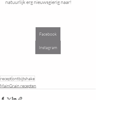
natuurlijk erg nieuwsgierig naar!
Facebook
Instagram
recept
ontbijtshake
MainGrain recepten
Recente blogposts
Alles weergeven