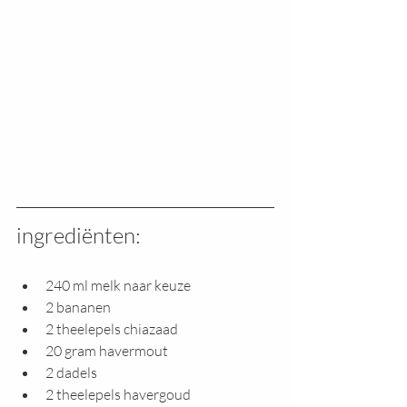
ingrediënten: 
240 ml melk naar keuze
2 bananen
2 theelepels chiazaad
20 gram havermout
2 dadels
2 theelepels havergoud