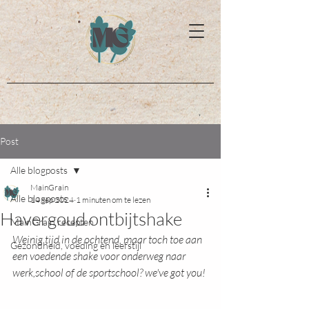
Post
Alle blogposts
MainGrain
Alle blogposts
14 sep 2024
1 minuten om te lezen
Havergoud ontbijtshake
MainGrain recepten
Weinig tijd in de ochtend, maar toch toe aan 
Gezondheid, voeding en leefstijl
een voedende shake voor onderweg naar 
werk,school of de sportschool? we've got you!