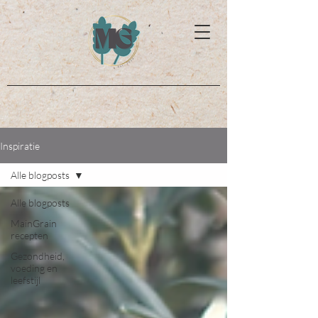
Inspiratie
Alle blogposts
Alle blogposts
MainGrain
recepten
Gezondheid,
voeding en
leefstijl