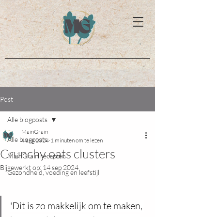
Post
Alle blogposts
MainGrain
Alle blogposts
4 aug 2024
1 minuten om te lezen
Crunchy oats clusters
MainGrain recepten
Bijgewerkt op:
14 sep 2024
Gezondheid, voeding en leefstijl
'Dit is zo makkelijk om te maken, 