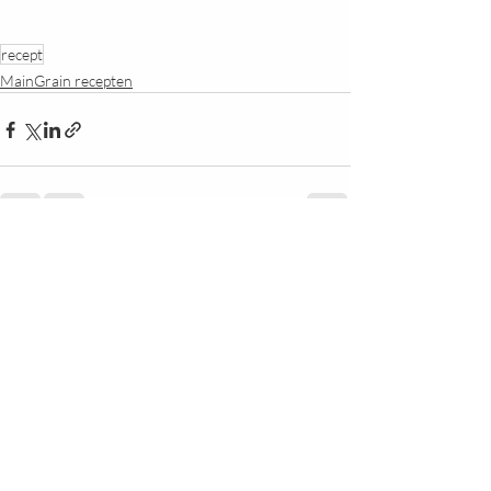
recept
MainGrain recepten
Recente blogposts
Alles weergeven